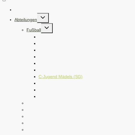
Startseite
Untermenü
Abteilungen
umschalten
Untermenü
Fußball
umschalten
Unsere Teams
Herren
Ü32 und Ü45 (AH)
A-Jugend
B-Jugend (SG)
C-Jugend Jungs (SG)
C-Jugend Mädels (SG)
D-Jugend (SG)
E-Jugend
F-Jugend
Tischtennis
Tennis
Eisstockschießen
Radsport
Gymnastik