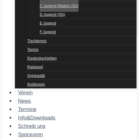
C-Jugend Mädels (SG)
D-Jugend (SG)
E-Jugend
F-Jugend
Tischtennis
Tennis
Eisstockschießen
Radsport
Gymnastik
Kickboxen
Verein
News
Termine
Info&Downloads
Schreib uns
Sponsoren