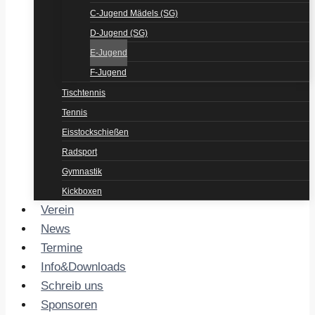
C-Jugend Mädels (SG)
D-Jugend (SG)
E-Jugend
F-Jugend
Tischtennis
Tennis
Eisstockschießen
Radsport
Gymnastik
Kickboxen
Verein
News
Termine
Info&Downloads
Schreib uns
Sponsoren