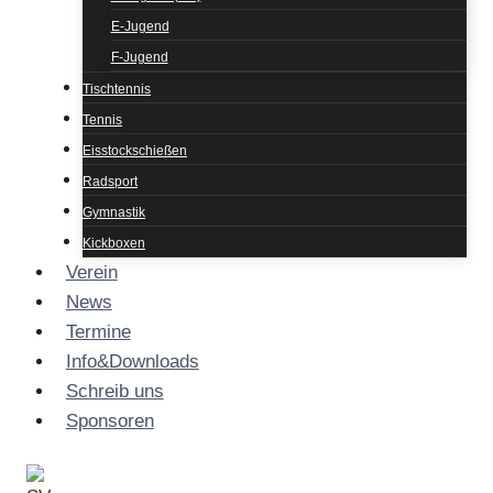
E-Jugend
F-Jugend
Tischtennis
Tennis
Eisstockschießen
Radsport
Gymnastik
Kickboxen
Verein
News
Termine
Info&Downloads
Schreib uns
Sponsoren