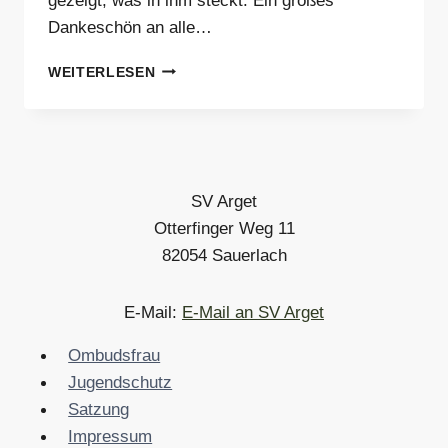
gezeigt, was in ihm steckt. Ein großes
Dankeschön an alle…
🏆
WEITERLESEN
SIEG
DER
HERREN
II
GEGEN
EBERSBERG
SV Arget
V
Otterfinger Weg 11
AM
82054 Sauerlach
16.
OKTOBER
E-Mail:
E-Mail an SV Arget
Ombudsfrau
Jugendschutz
Satzung
Impressum